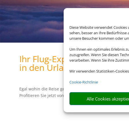
Diese Website verwendet Cookies u
sehen, besser an Ihre Bedürfnisse
unsere Besucher kommen oder um u
Um Ihnen ein optimales Erlebnis z
zuzugreifen. Wenn Sie diesen Tech
Ihr Flug-Experte für den p
verarbeiten. Wenn Sie ihre Zusti
in den Urlaub
Wir verwenden Statistiken-Cookies
Cookie-Richtlinie
Egal wohin die Reise gehen soll – wir haben für jedes Zie
Profitieren Sie jetzt von unserem Linienflug-Preisvergleic
Alle Cookies akzeptie