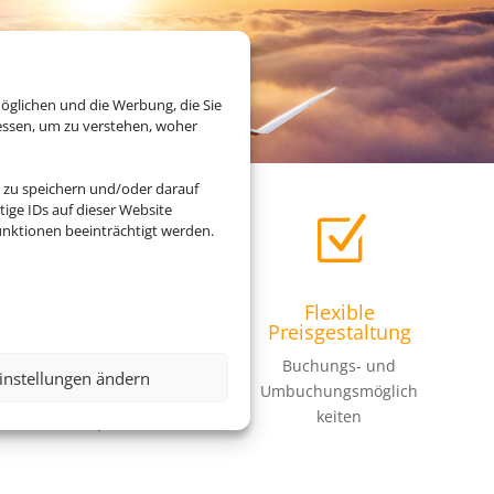
öglichen und die Werbung, die Sie
essen, um zu verstehen, woher
 zu speichern und/oder darauf
ige IDs auf dieser Website
Z
Z
nktionen beeinträchtigt werden.
Transportpflicht
Flexible
Preisgestaltung
Linienflüge fliegen in
Buchungs- und
der Regel zum
instellungen ändern
Umbuchungsmöglich
angegebenen
keiten
Zeitpunkt