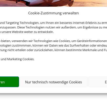
Cookie-Zustimmung verwalten
nd Targeting Technologien, um Ihnen ein besseres Internet-Erlebnis zu erm
 anzupassen. Diese Technologien nutzen wir außerdem, um Ergebnisse zu m
nsere Website weiter zu entwickeln.
u bieten, verwenden wir Technologien wie Cookies, um Geräteinformationen
nologien zustimmmen, können wir Daten wie das Surfverhalten oder eindeut
erfekten Weg
Z
mmung nicht erteilen oder zurückziehen, können bestimmte Merkmale und Fu
 und Marketing Cookies.
Volle Auswahl
l den perfekten Flug für Sie!
Flüge aus über 1000
h.
Airlines
ren
Nur technisch notwendige Cookies
E