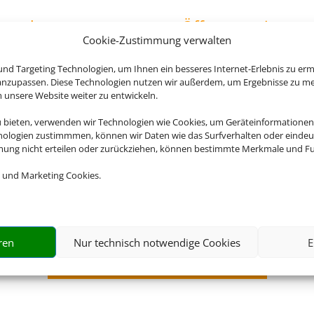
ontakt
Öffnungszeiten
Cookie-Zustimmung verwalten
09141 874755
nd Targeting Technologien, um Ihnen ein besseres Internet-Erlebnis zu erm
info@travelagents.com
 anzupassen. Diese Technologien nutzen wir außerdem, um Ergebnisse zu m
nsere Website weiter zu entwickeln.
u bieten, verwenden wir Technologien wie Cookies, um Geräteinformationen
nologien zustimmmen, können wir Daten wie das Surfverhalten oder eindeut
mmung nicht erteilen oder zurückziehen, können bestimmte Merkmale und Fu
 und Marketing Cookies.
ren
Nur technisch notwendige Cookies
E
Schicken Sie uns Ihre Anfrage