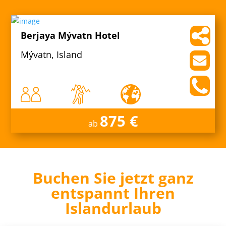
Berjaya Mývatn Hotel
Mývatn, Island
875 €
ab
Buchen Sie jetzt ganz
entspannt Ihren
Islandurlaub