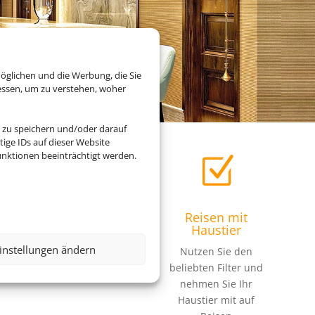
öglichen und die Werbung, die Sie
essen, um zu verstehen, woher
 zu speichern und/oder darauf
ige IDs auf dieser Website
nktionen beeinträchtigt werden.
Z
Z
Einfach und
Reisen mit
schnell
Haustier
instellungen ändern
Buchen Sie Bahn und
Nutzen Sie den
Hotel im Paket
beliebten Filter und
nehmen Sie Ihr
Haustier mit auf