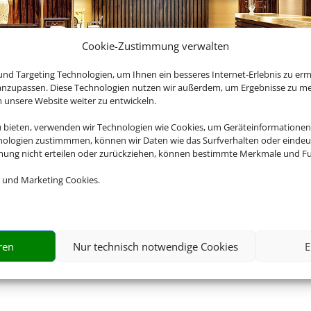
Cookie-Zustimmung verwalten
nd Targeting Technologien, um Ihnen ein besseres Internet-Erlebnis zu erm
 anzupassen. Diese Technologien nutzen wir außerdem, um Ergebnisse zu m
nsere Website weiter zu entwickeln.
u bieten, verwenden wir Technologien wie Cookies, um Geräteinformationen
nologien zustimmmen, können wir Daten wie das Surfverhalten oder eindeut
erfekten
mmung nicht erteilen oder zurückziehen, können bestimmte Merkmale und Fu
Z
 und Marketing Cookies.
Riesige Auswahl
ren Sie dabei von maximaler
Wählen Sie aus einer
ren
Nur technisch notwendige Cookies
E
inden Sie dabei bei uns.
großen Anzahl an
Hotels europaweit