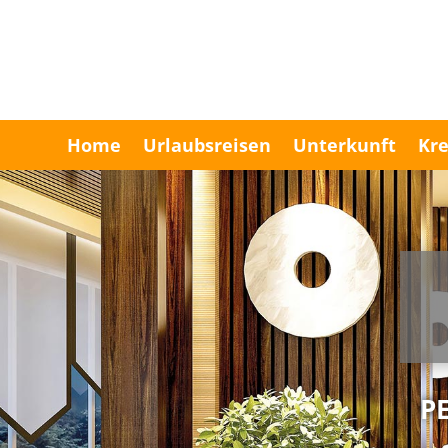
Home
Urlaubsreisen
Unterkunft
Kre
P