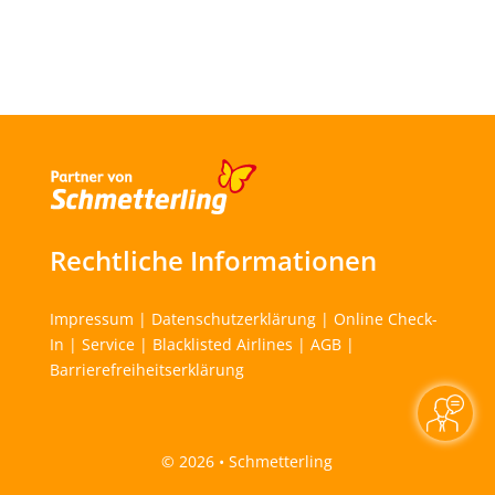
Rechtliche Informationen
Impressum
|
Datenschutzerklärung
|
Online Check-
In
|
Service
|
Blacklisted Airlines
|
AGB
|
Barrierefreiheitserklärung
©
2026 • Schmetterling